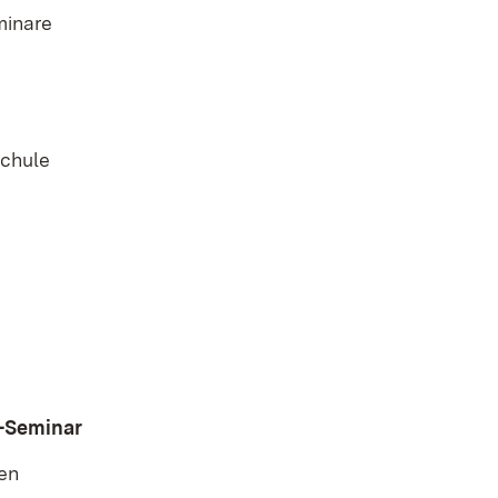
minare
schule
e-Seminar
en