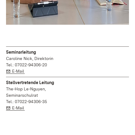
Seminarleitung
Caroline Nick, Direktorin
Tel.: 07022-94306-20
E-Mail:
(Öffnet in neuem Fenster)
E-Mail
Stellvertretende Leitung
The-Hop Le-Nguyen,
Seminarschulrat
Tel.: 07022-94306-35
E-Mail:
(Öffnet in neuem Fenster)
E-Mail