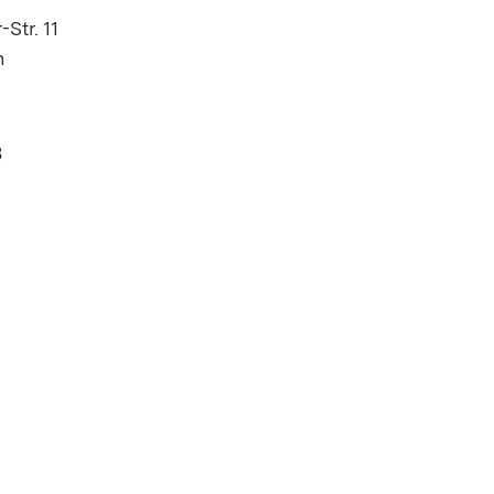
Str. 11
n
8
 in neuem Fenster)