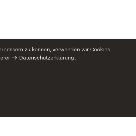
erbessern zu können, verwenden wir Cookies.
serer
Datenschutzerklärung
.
haltsübersicht
Kontakt
Impressum
Datenschutz
Benut