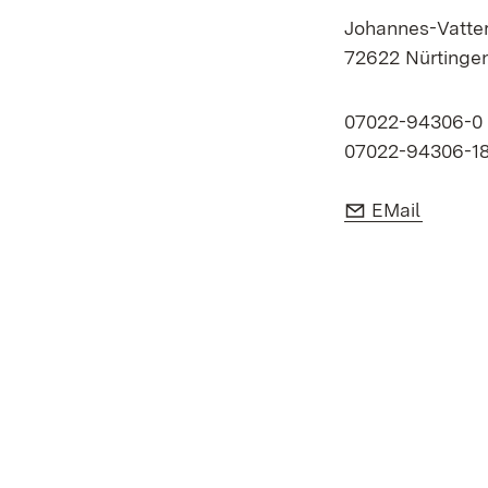
Johannes-Vatter-
72622
Nürtinge
07022-94306-0
07022-94306-1
E-Mail:
(Öffnet
EMail