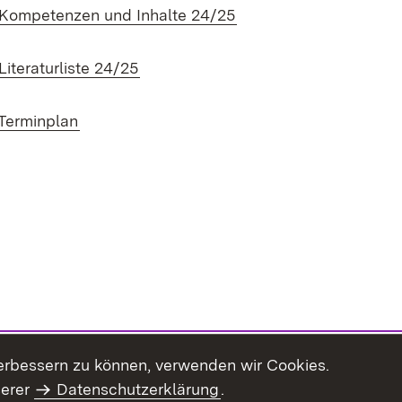
(Öffnet in neuem Fenst
 Kompetenzen und Inhalte 24/25
(Öffnet in neuem Fenster)
Literaturliste 24/25
(Öffnet in neuem Fenster)
 Terminplan
erbessern zu können, verwenden wir Cookies.
serer
Datenschutzerklärung
.