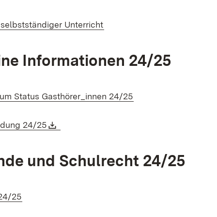
(Öffnet in neuem Fenster)
selbstständiger Unterricht
ne Informationen 24/25
(Öffnet in neuem Fen
zum Status Gasthörer_innen 24/25
(Öffnet in neuem Fenster)
Download:
(Öffnet in neuem Fenster)
dung 24/25
nde und Schulrecht 24/25
(Öffnet in neuem Fenster)
24/25