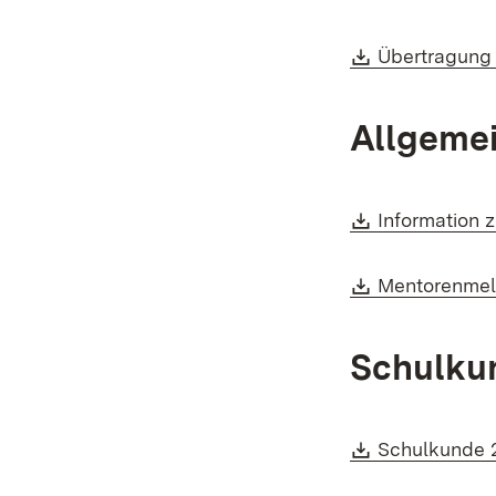
Download:
Übertragung 
Allgemei
Download:
Information 
Download:
Mentorenmel
Schulku
Download:
Schulkunde 