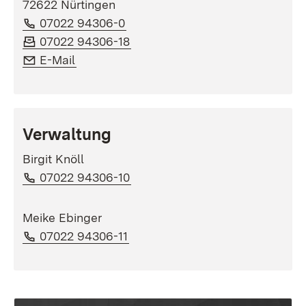
72622 Nürtingen
Telefon:
(Öffnet in neuem Fenster)
07022 94306-0
Fax:
(Öffnet in neuem Fenster)
07022 94306-18
E-Mail:
(Öffnet in neuem Fenster)
E-Mail
Verwaltung
Birgit Knöll
Telefon:
(Öffnet in neuem Fenster)
07022 94306-10
Meike Ebinger
Telefon:
(Öffnet in neuem Fenster)
07022 94306-11